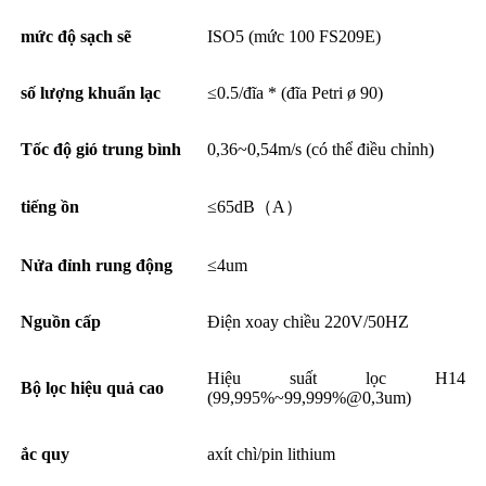
mức độ sạch sẽ
ISO5 (mức 100 FS209E)
số lượng khuẩn lạc
≤0.5/đĩa * (đĩa Petri ø 90)
Tốc độ gió trung bình
0,36~0,54m/s (có thể điều chỉnh)
tiếng ồn
≤65dB（A）
Nửa đỉnh rung động
≤4um
Nguồn cấp
Điện xoay chiều 220V/50HZ
Hiệu suất lọc H14
Bộ lọc hiệu quả cao
(99,995%~99,999%@0,3um)
ắc quy
axít chì/pin lithium