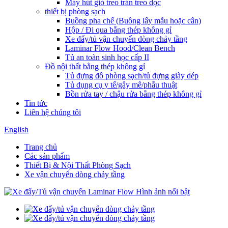
Máy hút gió treo trần treo dọc
thiết bị phòng sạch
Buồng pha chế (Buồng lấy mẫu hoặc cân)
Hộp / Đi qua bằng thép không gỉ
Xe đẩy/tủ vận chuyển dòng chảy tầng
Laminar Flow Hood/Clean Bench
Tủ an toàn sinh học cấp II
Đồ nội thất bằng thép không gỉ
Tủ đựng đồ phòng sạch/tủ đựng giày dép
Tủ dụng cụ y tế/gây mê/phẫu thuật
Bồn rửa tay / chậu rửa bằng thép không gỉ
Tin tức
Liên hệ chúng tôi
English
Trang chủ
Các sản phẩm
Thiết Bị & Nội Thất Phòng Sạch
Xe vận chuyển dòng chảy tầng