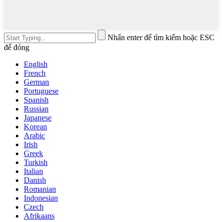
Nhấn enter để tìm kiếm hoặc ESC
để đóng
English
French
German
Portuguese
Spanish
Russian
Japanese
Korean
Arabic
Irish
Greek
Turkish
Italian
Danish
Romanian
Indonesian
Czech
Afrikaans