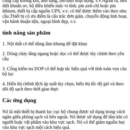
cung cấp không khí, ánh sáng, mô-đun hoạt động, v.v.Ngoài ra, đèn
diệt khuẩn uv, bộ điều khiển máy vi tính, pin axit-chì hoặc pin
lithium, thiết bị cấp nguồn UPS, v.v. có thể được thêm vào theo nhu
cầu.Thiết bị có ưu điểm là cấu trúc đơn giản, chuyển động linh hoạt,
vận hành thuận tiện, ngoại hình đẹp, v.v.
tính năng sản phẩm
1. Nội thất có thể dùng làm khung để đặt khay
2. Dòng chảy tầng ngang hoặc dọc có thể được tùy chỉnh theo yêu
cầu
3. Cổng kiểm tra DOP có thể hợp tác hiệu quả với tính toàn vẹn của
bộ lọc
4. Hiển thị chênh lệch áp suất tùy chọn, hiển thị tốc độ gió và theo
dõi độ sạch theo thời gian thực
Các ứng dụng
Nó là một thiết bị thanh lọc cục bộ chung được sử dụng trong vách
ngăn giữa phòng sạch và bên ngoài. Nó được sử dụng để tắm khi có
người hoặc vật phẩm vào khu vực sạch. Nó có thể giảm nguồn bụi
vào khu vực sạch một cách hiệu quả.