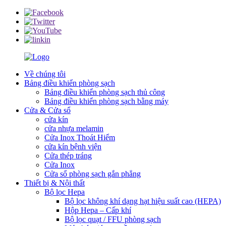
Về chúng tôi
Bảng điều khiển phòng sạch
Bảng điều khiển phòng sạch thủ công
Bảng điều khiển phòng sạch bằng máy
Cửa & Cửa sổ
cửa kín
cửa nhựa melamin
Cửa Inox Thoát Hiểm
cửa kín bệnh viện
Cửa thép tráng
Cửa Inox
Cửa sổ phòng sạch gắn phẳng
Thiết bị & Nội thất
Bộ lọc Hepa
Bộ lọc không khí dạng hạt hiệu suất cao (HEPA)
Hộp Hepa – Cấp khí
Bộ lọc quạt / FFU phòng sạch