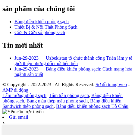
sản phẩm của chúng tôi
Bảng điều khiển phòng sạch
Thiết Bị & Nội Thất Phòng Sạch
Cửa & Cửa sổ phòng sạch
Tin mới nhất
Jun-29-2023
Uzbekistan tổ chức thành công Triển lãm y tế
giới thiệu những đổi mới tiên tiến
Jun-29-2023
Bảng điều khiển phòng sạch: Cách mạng hóa
ngành sản xuất
© Copyright - 2022-2023 : All Rights Reserved.
Sơ đồ trang web
-
AMP di động
Tấm tường phòng sạch
,
Tấm trần phòng sạch
,
Bảng điều khiển
phòng sạch
,
Bảng màu thép màu phòng sạch
,
Bảng điều khiển
Sandwich thép phòng sạch
,
Bảng điều khiển phòng sạch Tô Châu
,
Gửi email
x